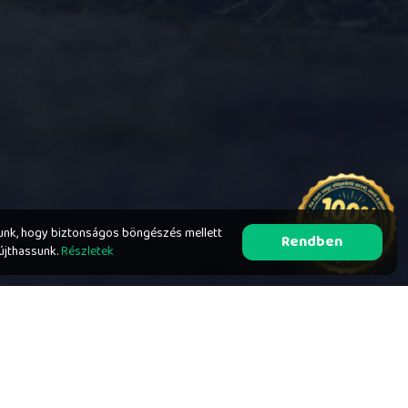
unk, hogy biztonságos böngészés mellett
Rendben
yújthassunk.
Részletek
E-MAIL CÍM
TELEFONSZÁM
hello@kalandveled.hu
+36 70 366 6616
+36 70 850 9818
nden jog fenntartva!
//
A weboldalt a Codergram csapata készítette