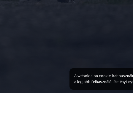
A weboldalon cookie-kat használ
a legjobb felhasználói élményt n
tik (cookie) kezelése
KalandVeled 2026 Mi