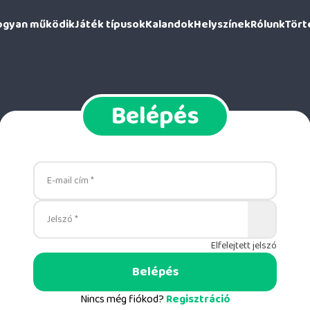
ogyan működik
Játék típusok
Kalandok
Helyszínek
Rólunk
Tört
Belépés
E-mail cím *
Jelszó *
Elfelejtett jelszó
Belépés
Nincs még fiókod?
Regisztráció