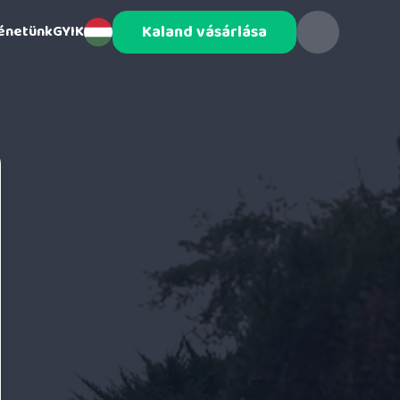
Kaland vásárlása
énetünk
GYIK
ENGLISH
MAGYAR