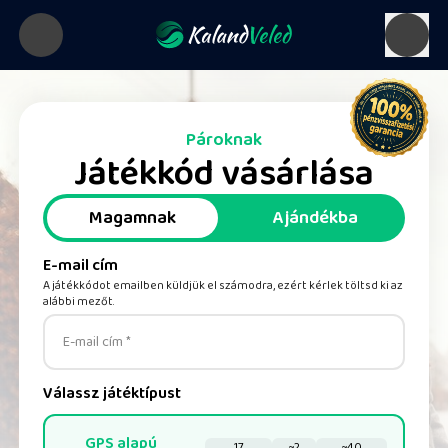
Pároknak
Játékkód vásárlása
Magamnak
Ajándékba
E-mail cím
A játékkódot emailben küldjük el számodra, ezért kérlek töltsd ki az
alábbi mezőt.
E-mail cím *
Válassz játéktípust
GPS alapú
17
~2
~40