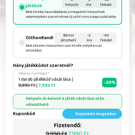
helyszín
óra
feladat
játékok
Akik térkép használatával, a megadott helyszínek
valamelyikén szeretnének új színt vinni a kapcsolatukba.
Bárhol
~2
~40
OtthonRandi
játszható
óra
feladat
Akik kötelen helyszínen szeretnék mélyíteni az
intimitást.
Hány játékkódot szeretnél?
Válassz csomagot *
1 darab játékkód vásárlása
|
-20%
9,990 Ft
|
7,990 Ft
Helyszín és kaland a játék vásárlása után
választható
Kuponkód
Kuponkód megadása
Fizetendő:
9,990 Ft
7,990 Ft