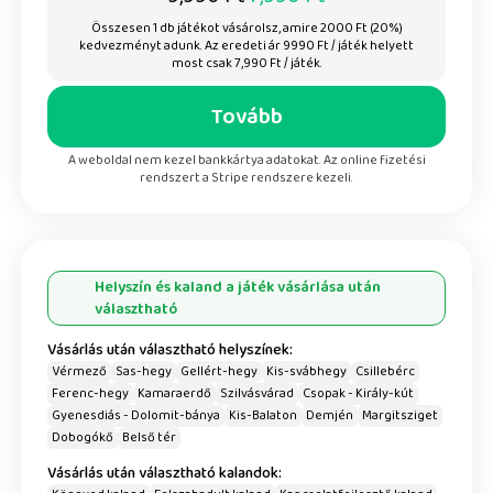
Összesen
1
db játékot vásárolsz, amire
2000
Ft (
20
%)
kedvezményt adunk.
Az eredeti ár
9990
Ft / játék helyett
most csak
7,990
Ft / játék.
Tovább
A weboldal nem kezel bankkártya adatokat. Az online fizetési
rendszert a Stripe rendszere kezeli.
Helyszín és kaland a játék vásárlása után
választható
Vásárlás után választható helyszínek:
Vérmező
Sas-hegy
Gellért-hegy
Kis-svábhegy
Csillebérc
Ferenc-hegy
Kamaraerdő
Szilvásvárad
Csopak - Király-kút
Gyenesdiás - Dolomit-bánya
Kis-Balaton
Demjén
Margitsziget
Dobogókő
Belső tér
Vásárlás után választható kalandok: